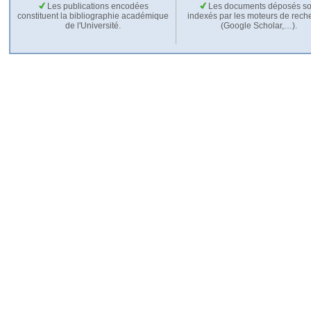
Les publications encodées
Les documents déposés so
constituent la bibliographie académique
indexés par les moteurs de rech
de l'Université.
(Google Scholar,…).