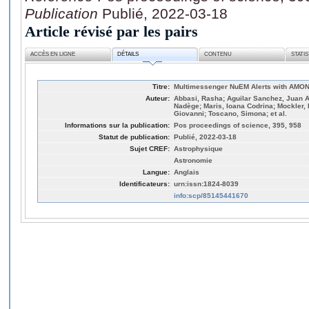
Publication
Publié, 2022-03-18
Article révisé par les pairs
ACCÈS EN LIGNE
DÉTAILS
CONTENU
STATI
Titre:
Multimessenger NuEM Alerts with AMO
Auteur:
Abbasi, Rasha; Aguilar Sanchez, Juan An
Nadège; Maris, Ioana Codrina; Mockler, 
Giovanni; Toscano, Simona; et al.
Informations sur la publication:
Pos proceedings of science, 395, 958
Statut de publication:
Publié, 2022-03-18
Sujet CREF:
Astrophysique
Astronomie
Langue:
Anglais
Identificateurs:
urn:issn:1824-8039
info:scp/85145441670