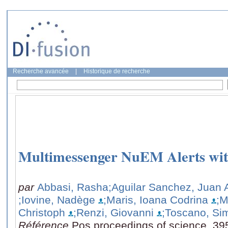
Recherche avancée
|
Historique de recherche
Multimessenger NuEM Alerts w
par
Abbasi, Rasha
;Aguilar Sanchez, Juan 
;Iovine, Nadège
;Maris, Ioana Codrina
;M
Christoph
;Renzi, Giovanni
;Toscano, Si
Référence
Pos proceedings of science, 39