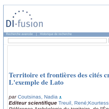
Recherche avancée
|
Historique de recherche
Territoire et frontières des cités c
L'exemple de Lato
par
Coutsinas, Nadia
Editeur scientifique
Treuil, René
;Kourtess
Référence
Archéologie du territoire, de l'