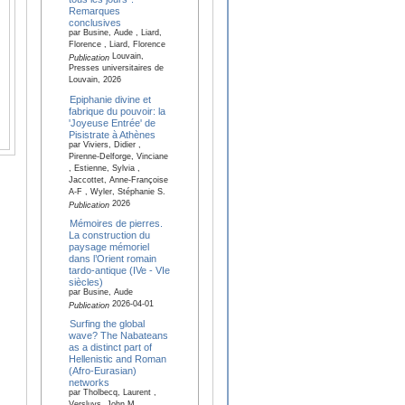
Remarques
conclusives
par Busine, Aude , Liard,
Florence , Liard, Florence
Louvain,
Publication
Presses universitaires de
Louvain, 2026
Epiphanie divine et
fabrique du pouvoir: la
'Joyeuse Entrée' de
Pisistrate à Athènes
par Viviers, Didier ,
Pirenne-Delforge, Vinciane
, Estienne, Sylvia ,
Jaccottet, Anne-Françoise
A-F , Wyler, Stéphanie S.
2026
Publication
Mémoires de pierres.
La construction du
paysage mémoriel
dans l’Orient romain
tardo-antique (IVe - VIe
siècles)
par Busine, Aude
2026-04-01
Publication
Surfing the global
wave? The Nabateans
as a distinct part of
Hellenistic and Roman
(Afro-Eurasian)
networks
par Tholbecq, Laurent ,