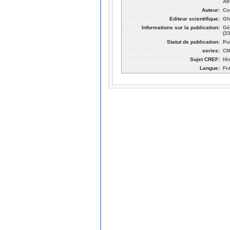
Af
Auteur:
Co
Editeur scientifique:
Gh
Informations sur la publication:
Gé
(3
Statut de publication:
Pu
series:
CN
Sujet CREF:
Hi
Langue:
Fr