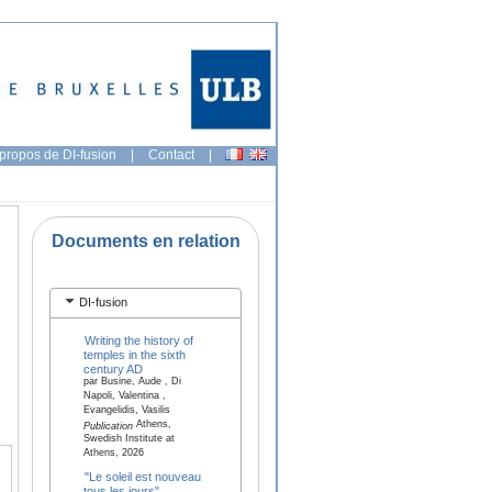
propos de DI-fusion
|
Contact
|
Documents en relation
DI-fusion
Writing the history of
temples in the sixth
century AD
par Busine, Aude , Di
Napoli, Valentina ,
Evangelidis, Vasilis
Athens,
Publication
Swedish Institute at
Athens, 2026
"Le soleil est nouveau
tous les jours".