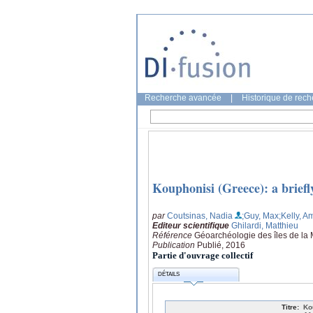
Recherche avancée
|
Historique de rec
Kouphonisi (Greece): a brief
par
Coutsinas, Nadia
;Guy, Max
;Kelly, 
Editeur scientifique
Ghilardi, Matthieu
Référence
Géoarchéologie des îles de la 
Publication
Publié, 2016
Partie d'ouvrage collectif
DÉTAILS
Titre:
Ko