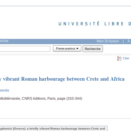
herche
Mon DI-fusion
|
À 
Passe-partout
Citer
ly vibrant Roman harbourage between Crete and Africa
Amanda
Méditérranée, CNRS éditions, Paris, page (333-344)
uphonisi (Greece): a briefly vibrant Roman harbourage between Crete and