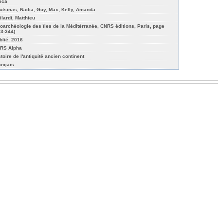
rica
utsinas, Nadia; Guy, Max; Kelly, Amanda
ilardi, Matthieu
oarchéologie des îles de la Méditérranée, CNRS éditions, Paris, page
33-344)
blié, 2016
RS Alpha
stoire de l'antiquité ancien continent
ançais