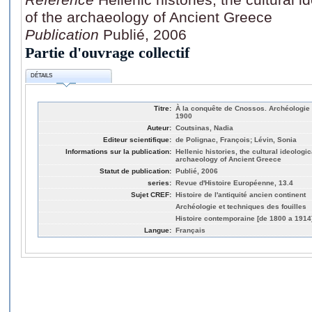
of the archaeology of Ancient Greece
Publication
Publié, 2006
Partie d'ouvrage collectif
DÉTAILS
Titre:
À la conquête de Cnossos. Archéologie 
1900
Auteur:
Coutsinas, Nadia
Editeur scientifique:
de Polignac, François; Lévin, Sonia
Informations sur la publication:
Hellenic histories, the cultural ideologic
archaeology of Ancient Greece
Statut de publication:
Publié, 2006
series:
Revue d'Histoire Européenne, 13.4
Sujet CREF:
Histoire de l'antiquité ancien continent
Archéologie et techniques des fouilles
Histoire contemporaine [de 1800 a 1914
Langue:
Français