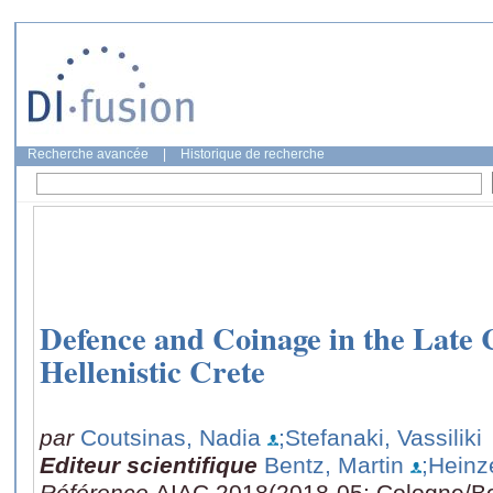
Recherche avancée
|
Historique de recherche
Defence and Coinage in the Late 
Hellenistic Crete
par
Coutsinas, Nadia
;Stefanaki, Vassiliki
Editeur scientifique
Bentz, Martin
;Heinz
Référence
AIAC 2018(2018-05: Cologne/Bo