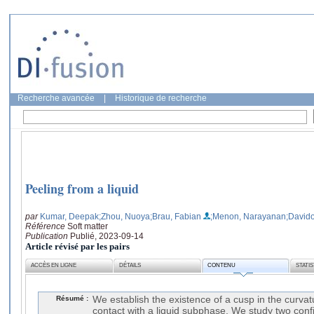
Recherche avancée
|
Historique de recherche
Peeling from a liquid
par
Kumar, Deepak
;Zhou, Nuoya
;Brau, Fabian
;Menon, Narayanan
;Davido
Référence
Soft matter
Publication
Publié, 2023-09-14
Article révisé par les pairs
ACCÈS EN LIGNE
DÉTAILS
CONTENU
STATI
Résumé :
We establish the existence of a cusp in the curvatu
contact with a liquid subphase. We study two confi