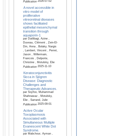
2026-07-02
Publication
A novel accessible in
vitro model of
proliferative
vitreoretinal diseases
shows facilitated
epithelial mesenchymal
transition through
aquaporin-1
par Datlibagi, Azine ,
Duveau, Clément , Zein-El-
Din, Anna , Bolaky, Nargis
, Lambert, Vincent , Perret,
Jason , Willermain,
Francois , Delporte,
Christine , Motulsky, Elie
2025-11-10
Publication
Keratoconjunctivitis
Sicca in Sjögren
Disease: Diagnostic
Challenges and
Therapeutic Advances.
par Soyfoo, Muhammad
Shahnawaz , Motulsky,
Elie , Sarrand, Julie
2025-09-01
Publication
Active Ocular
Toxoplasmosis
Associated with
Simultaneous Multiple
Evanescent White Dot
Syndrome.
par Mabchour, Ayman ,