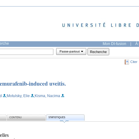
herche
Mon DI-fusion
|
À 
Passe-partout
Citer
vemurafenib-induced uveitis.
d
;Motulsky, Elie
;Kisma, Nacima
CONTENU
STATISTIQUES