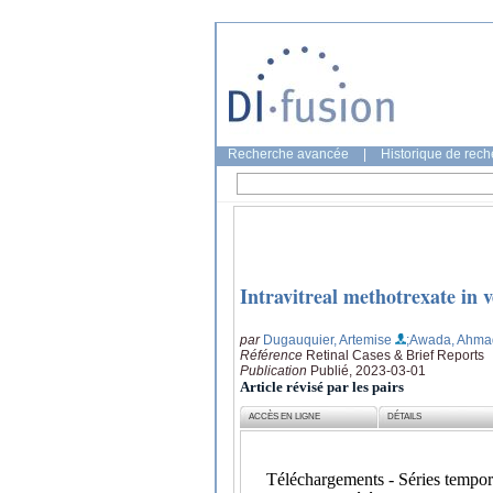
Recherche avancée
|
Historique de rec
Intravitreal methotrexate in 
par
Dugauquier, Artemise
;Awada, Ahma
Référence
Retinal Cases & Brief Reports
Publication
Publié, 2023-03-01
Article révisé par les pairs
ACCÈS EN LIGNE
DÉTAILS