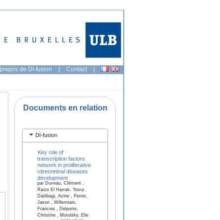
propos de DI-fusion
|
Contact
|
Documents en relation
DI-fusion
Key role of
transcription factors
network in proliferative
vitreoretinal diseases
development
par Duveau, Clément ,
Raiss El Harrak, Yosra ,
Datlibagi, Azine , Perret,
Jason , Willermain,
Francois , Delporte,
Christine , Motulsky, Elie