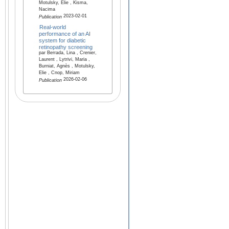
Motulsky, Elie , Kisma,
Nacima
2023-02-01
Publication
Real-world
performance of an AI
system for diabetic
retinopathy screening
par Berrada, Lina , Crenier,
Laurent , Lytrivi, Maria ,
Burniat, Agnès , Motulsky,
Elie , Cnop, Miriam
2026-02-06
Publication