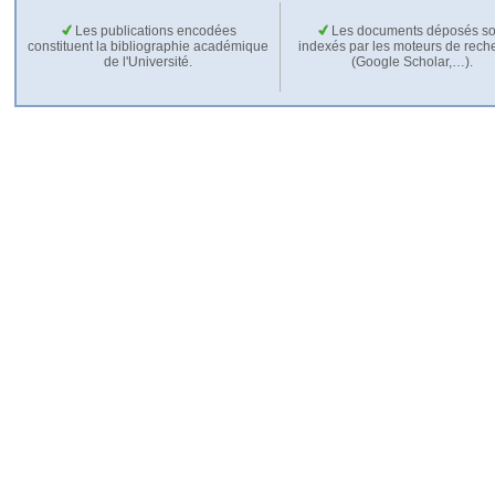
Les publications encodées
Les documents déposés so
constituent la bibliographie académique
indexés par les moteurs de rech
de l'Université.
(Google Scholar,…).