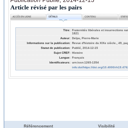
Article révisé par les pairs
ACCÈS EN LIGNE
DÉTAILS
CONTENU
STATI
Titre:
Fraternités libérales et insurrections n
1821
Auteur:
Delpu, Pierre-Marie
Informations sur la publication:
Revue d'histoire du XIXe siècle., 49, pa
Statut de publication:
Publié, 2014-12-15
Sujet CREF:
Histoire
Langue:
Français
Identificateurs:
urn:issn:1265-1354
info:doi/https://doi.org/10.4000/rh19.476
Référencement
Visibilité