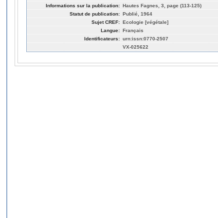
Informations sur la publication:
Hautes Fagnes, 3, page (113-125)
Statut de publication:
Publié, 1964
Sujet CREF:
Ecologie [végétale]
Langue:
Français
Identificateurs:
urn:issn:0770-2507
VX-025622