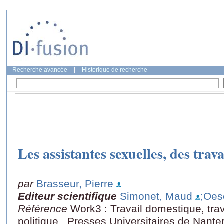
Recherche avancée
|
Historique de recherche
Les assistantes sexuelles, des trava
par
Brasseur, Pierre
Editeur scientifique
Simonet, Maud
;Oes
Référence
Work3 : Travail domestique, trava
politique,, Presses Universitaires de Nante