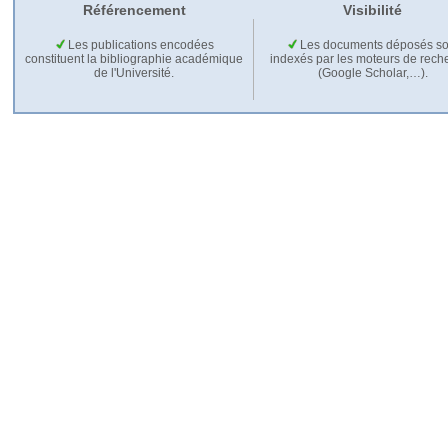
Référencement
Visibilité
Les publications encodées
Les documents déposés so
constituent la bibliographie académique
indexés par les moteurs de rech
de l'Université.
(Google Scholar,…).