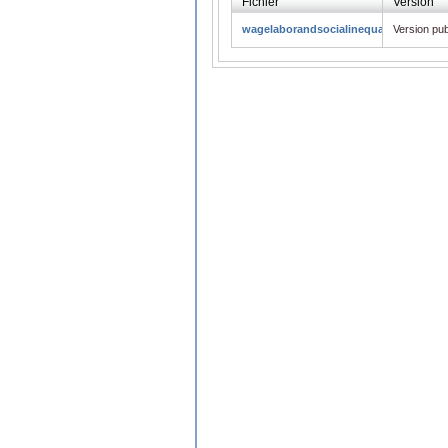
Fichier
Version
wagelaborandsocialinequalityKinshasa
Version pub