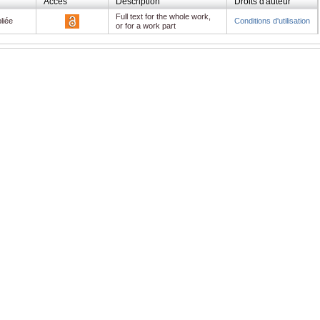
Accès
Description
Droits d'auteur
Full text for the whole work,
.pdf
liée
Conditions d'utilisation
or for a work part