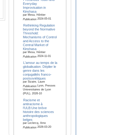
Everyday
Improvisation in
Kinshasa
par Mesa, Héritier
2024-05-01
Publication
Rethinking Regulation
beyond the Normative
Threshold:
Mechanisms of Control
and Access to the
Central Market of
Kinshasa
par Mesa, Héritier
2024-11-01
Publication
L'amour au temps de la
globalisation. Déplier le
genre dans les
conjugalités franco-
postsoviétiques
par Sizaire, Laure
Lyon, Presses
Publication
Universitaires de Lyon
(PUL), 2026-10
Racisme et
antiracisme à
l’ULB:Une brève
histoire des sciences
anthropologiques
belges
par Leclercq, Arno
2026-03-20
Publication