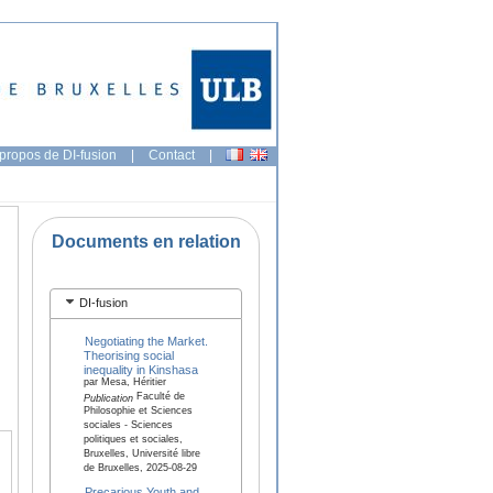
propos de DI-fusion
|
Contact
|
Documents en relation
DI-fusion
Negotiating the Market.
Theorising social
inequality in Kinshasa
par Mesa, Héritier
Faculté de
Publication
Philosophie et Sciences
sociales - Sciences
politiques et sociales,
Bruxelles, Université libre
de Bruxelles, 2025-08-29
Precarious Youth and