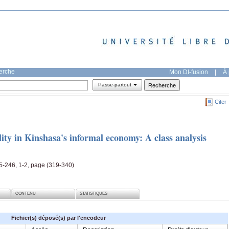
herche
Mon DI-fusion
|
À 
Passe-partout
Citer
ity in Kinshasa's informal economy: A class analysis
45-246, 1-2, page (319-340)
CONTENU
STATISTIQUES
Fichier(s) déposé(s) par l'encodeur