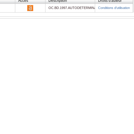
Accès
Description
Droits d'auteur
f
OC.BD.1997.AUTODETERMINATION
Conditions d'utilisation