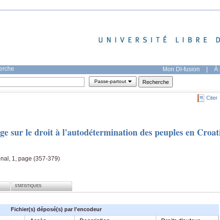
herche
Mon DI-fusion
|
À 
Passe-partout
Citer
ge sur le droit à l'autodétermination des peuples en Croat
onal, 1, page (357-379)
STATISTIQUES
Fichier(s) déposé(s) par l'encodeur