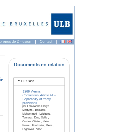
propos de DI-fusion
|
Contact
|
Documents en relation
ie
DI-fusion
1969 Vienna
Convention, Article 44 –
Separabilty of treaty
provisions
par Falkowska-Clarys,
Martyna , Bedjaoui,
Mohammed , Leidgens,
Tamara , Dua, Odile ,
Corten, Olivier , Klein,
Pierre , Koutroulis, Vaios ,
Lagerwall, Anne