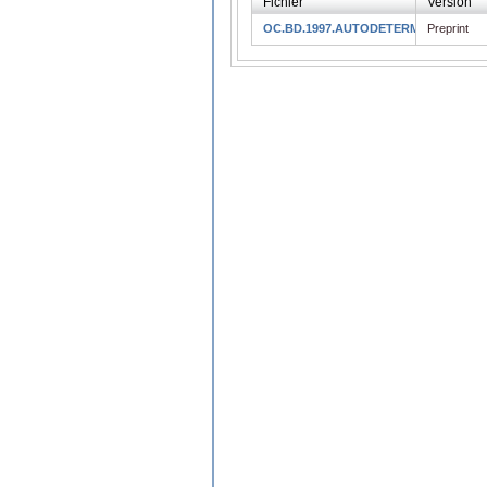
Fichier
Version
OC.BD.1997.AUTODETERMINATION.pd
Preprint