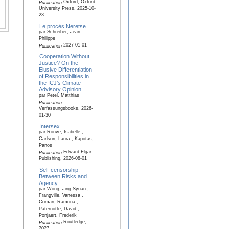
Oxford, Oxford
Publication
University Press, 2025-10-
23
Le procès Neretse
par Schreiber, Jean-
Philippe
2027-01-01
Publication
Cooperation Without
Justice? On the
Elusive Differentiation
of Responsibilities in
the ICJ’s Climate
Advisory Opinion
par Petel, Matthias
Publication
Verfassungsbooks, 2026-
01-30
Intersex
par Rorive, Isabelle ,
Carlson, Laura , Kapotas,
Panos
Edward Elgar
Publication
Publishing, 2026-08-01
Self-censorship:
Between Risks and
Agency
par Wong, Jing-Syuan ,
Frangville, Vanessa ,
Coman, Ramona ,
Paternotte, David ,
Ponjaert, Frederik
Routledge,
Publication