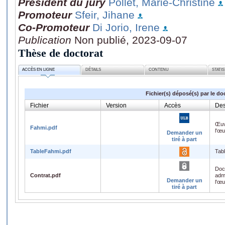
Président du jury
Pollet, Marie-Christine
Promoteur
Sfeir, Jihane
Co-Promoteur
Di Jorio, Irene
Publication
Non publié, 2023-09-07
Thèse de doctorat
ACCÈS EN LIGNE
DÉTAILS
CONTENU
STATI
Fichier(s) déposé(s) par le do
Fichier
Version
Accès
Des
Œuv
Fahmi.pdf
l'œ
Demander un
tiré à part
TableFahmi.pdf
Tab
Doc
Contrat.pdf
admi
Demander un
l'œ
tiré à part