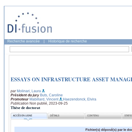
Recherche avancée
|
Historique de recherche
ESSAYS ON INFRASTRUCTURE ASSET MANA
par
Molinari, Laura
Président du jury
Buts, Caroline
Promoteur
Mabillard, Vincent
;Haezendonck, Elvira
Publication
Non publié, 2023-09-25
Thèse de doctorat
ACCÈS EN LIGNE
DÉTAILS
CONTENU
STATI
Fichier(s) déposé(s) par le do