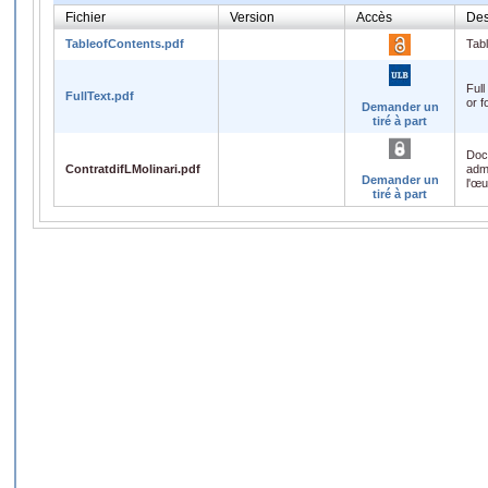
Fichier
Version
Accès
Des
TableofContents.pdf
Tabl
Full
FullText.pdf
or f
Demander un
tiré à part
Doc
ContratdifLMolinari.pdf
admi
Demander un
l'œ
tiré à part