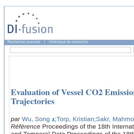
Recherche avancée
|
Historique de recherche
Evaluation of Vessel CO2 Emissi
Trajectories
par
Wu, Song
;Torp, Kristian
;Sakr, Mahm
Référence
Proceedings of the 18th Interna
and Temporal Data Proceedings of the 18t