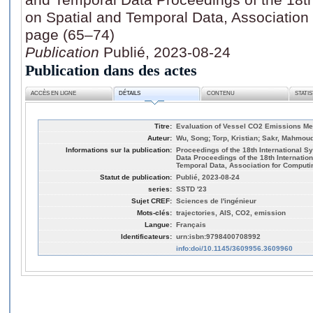
on Spatial and Temporal Data, Association
page (65–74)
Publication
Publié, 2023-08-24
Publication dans des actes
ACCÈS EN LIGNE
DÉTAILS
CONTENU
STATI
Titre:
Evaluation of Vessel CO2 Emissions Met
Auteur:
Wu, Song; Torp, Kristian; Sakr, Mahmou
Informations sur la publication:
Proceedings of the 18th International 
Data Proceedings of the 18th Internati
Temporal Data, Association for Computi
Statut de publication:
Publié, 2023-08-24
series:
SSTD '23
Sujet CREF:
Sciences de l'ingénieur
Mots-clés:
trajectories, AIS, CO2, emission
Langue:
Français
Identificateurs:
urn:isbn:9798400708992
info:doi/10.1145/3609956.3609960