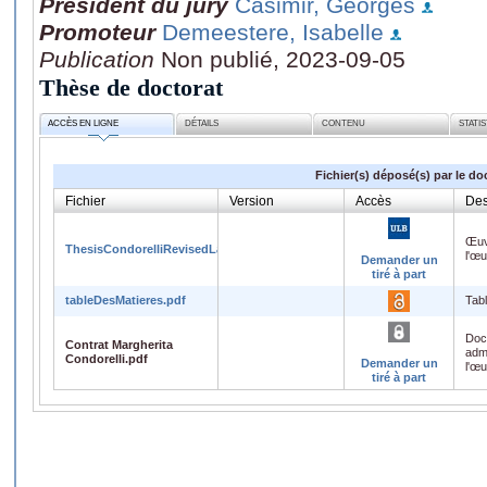
Président du jury
Casimir, Georges
Promoteur
Demeestere, Isabelle
Publication
Non publié, 2023-09-05
Thèse de doctorat
ACCÈS EN LIGNE
DÉTAILS
CONTENU
STATI
Fichier(s) déposé(s) par le do
Fichier
Version
Accès
Des
Œuv
ThesisCondorelliRevisedLast.pdf
l'œ
Demander un
tiré à part
tableDesMatieres.pdf
Tab
Doc
Contrat Margherita
admi
Condorelli.pdf
Demander un
l'œ
tiré à part