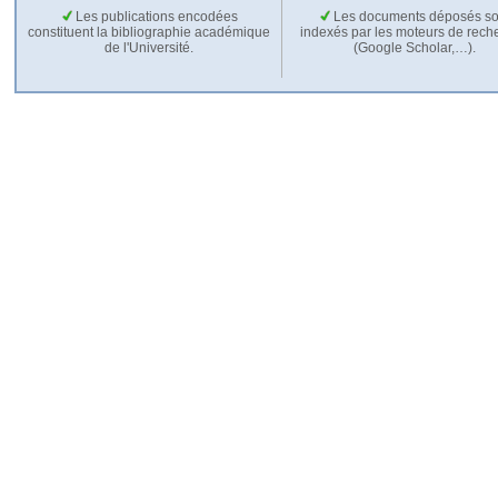
Les publications encodées
Les documents déposés so
constituent la bibliographie académique
indexés par les moteurs de rech
de l'Université.
(Google Scholar,…).