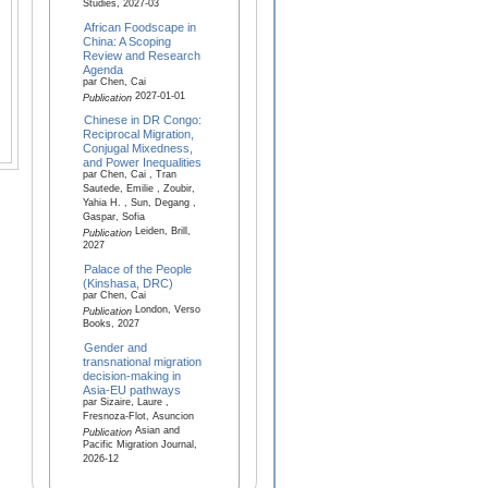
Studies, 2027-03
African Foodscape in
China: A Scoping
Review and Research
Agenda
par Chen, Cai
2027-01-01
Publication
Chinese in DR Congo:
Reciprocal Migration,
Conjugal Mixedness,
and Power Inequalities
par Chen, Cai , Tran
Sautede, Emilie , Zoubir,
Yahia H. , Sun, Degang ,
Gaspar, Sofia
Leiden, Brill,
Publication
2027
Palace of the People
(Kinshasa, DRC)
par Chen, Cai
London, Verso
Publication
Books, 2027
Gender and
transnational migration
decision-making in
Asia-EU pathways
par Sizaire, Laure ,
Fresnoza-Flot, Asuncion
Asian and
Publication
Pacific Migration Journal,
2026-12