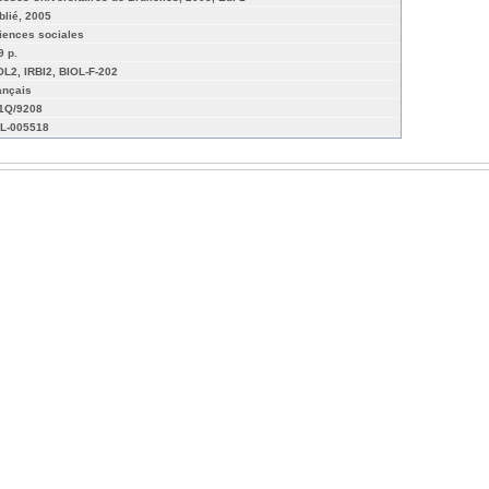
blié, 2005
iences sociales
9 p.
OL2, IRBI2, BIOL-F-202
ançais
01Q/9208
L-005518