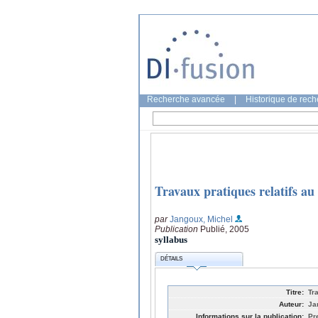
Recherche avancée
|
Historique de rec
Travaux pratiques relatifs au
par
Jangoux, Michel
Publication
Publié, 2005
syllabus
DÉTAILS
Titre:
Tr
Auteur:
Ja
Informations sur la publication:
Pr