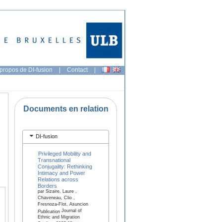
propos de DI-fusion
|
Contact
|
Documents en relation
DI-fusion
Privileged Mobility and
Transnational
Conjugality: Rethinking
Intimacy and Power
Relations across
Borders
par Sizaire, Laure ,
Chaveneau, Clio ,
Fresnoza-Flot, Asuncion
Journal of
Publication
Ethnic and Migration