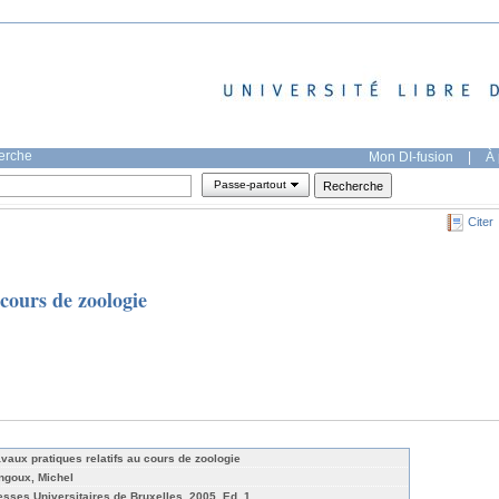
herche
Mon DI-fusion
|
À 
Passe-partout
Citer
 cours de zoologie
avaux pratiques relatifs au cours de zoologie
ngoux, Michel
esses Universitaires de Bruxelles, 2005, Ed. 1