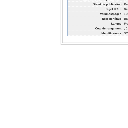
Statut de publication:
Pu
Sujet CREF:
Sc
Volumes/pages:
13
Note générale:
BI
Langue:
Fr
Cote de rangement:
, 
Identificateurs:
SY