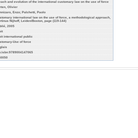
each and evolution of the international customary law on the use of force
rten, Olivier
nnizaro, Enzo; Palchetti, Paolo
stomary international law on the use of force, a methodological approach,
rtinus Nijhoff, Leiden/Boston, page (119-144)
blié, 2005
it
it international public
stomary-Use of force
glais
n:isbn:9789004147065
-0050