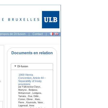
propos de DI-fusion
|
Contact
|
Documents en relation
DI-fusion
1969 Vienna
Convention, Article 44 –
Separabilty of treaty
e
provisions
par Falkowska-Clarys,
Martyna , Bedjaoui,
Mohammed , Leidgens,
Tamara , Dua, Odile ,
Corten, Olivier , Klein,
Pierre , Koutroulis, Vaios ,
Lagerwall, Anne