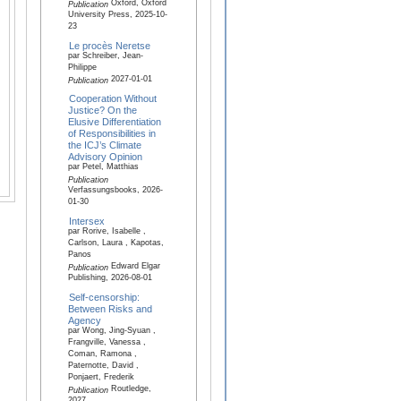
Oxford, Oxford
Publication
University Press, 2025-10-
23
Le procès Neretse
par Schreiber, Jean-
Philippe
2027-01-01
Publication
Cooperation Without
Justice? On the
Elusive Differentiation
of Responsibilities in
the ICJ’s Climate
Advisory Opinion
par Petel, Matthias
Publication
Verfassungsbooks, 2026-
01-30
Intersex
par Rorive, Isabelle ,
Carlson, Laura , Kapotas,
Panos
Edward Elgar
Publication
Publishing, 2026-08-01
Self-censorship:
Between Risks and
Agency
par Wong, Jing-Syuan ,
Frangville, Vanessa ,
Coman, Ramona ,
Paternotte, David ,
Ponjaert, Frederik
Routledge,
Publication