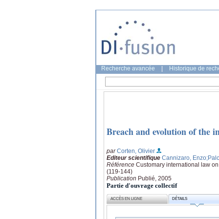
Recherche avancée
|
Historique de rec
Breach and evolution of the i
par
Corten, Olivier
Editeur scientifique
Cannizaro, Enzo
;Palc
Référence
Customary international law on
(119-144)
Publication
Publié, 2005
Partie d'ouvrage collectif
ACCÈS EN LIGNE
DÉTAILS