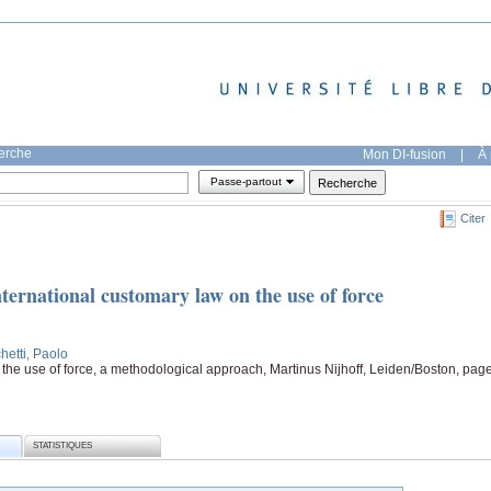
herche
Mon DI-fusion
|
À 
Passe-partout
Citer
nternational customary law on the use of force
hetti, Paolo
 the use of force, a methodological approach, Martinus Nijhoff, Leiden/Boston, pag
STATISTIQUES