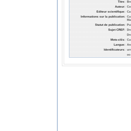
Titre:
Br
Auteur:
Co
Editeur scientifique:
Ca
Informations sur la publication:
Cu
Ma
Statut de publication:
Pu
Sujet CREF:
Dro
Dro
Mots-clés:
Cu
Langue:
An
Identificateurs:
ur
oc