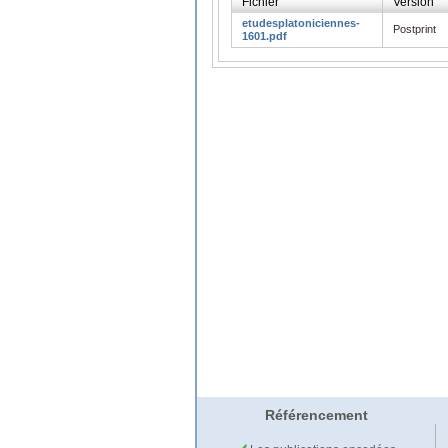
Fichier
Version
etudesplatoniciennes-
Postprint
1601.pdf
Référencement