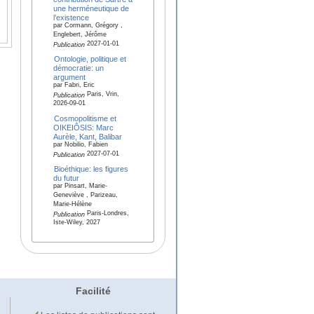
une herméneutique de
l’existence
par Cormann, Grégory ,
Englebert, Jérôme
2027-01-01
Publication
Ontologie, politique et
démocratie: un
argument
par Fabri, Eric
Paris, Vrin,
Publication
2026-09-01
Cosmopolitisme et
OIKEIÔSIS: Marc
Aurèle, Kant, Balibar
par Nobilio, Fabien
2027-07-01
Publication
Bioéthique: les figures
du futur
par Pinsart, Marie-
Geneviève , Parizeau,
Marie-Hélène
Paris-Londres,
Publication
Iste-Wiley, 2027
Facilité