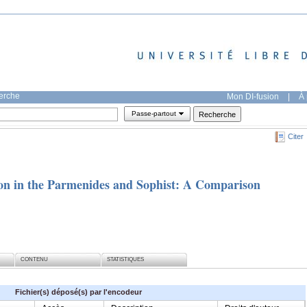
herche
Mon DI-fusion
|
À 
Passe-partout
Citer
ion in the Parmenides and Sophist: A Comparison
CONTENU
STATISTIQUES
Fichier(s) déposé(s) par l'encodeur