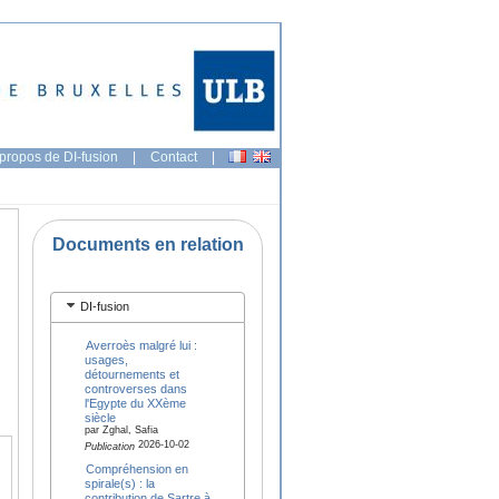
propos de DI-fusion
|
Contact
|
Documents en relation
DI-fusion
Averroès malgré lui :
usages,
détournements et
controverses dans
l'Egypte du XXème
siècle
par Zghal, Safia
2026-10-02
Publication
Compréhension en
spirale(s) : la
contribution de Sartre à