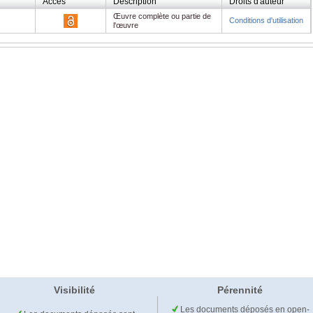
Accès
Description
Droits d'auteur
Œuvre complète ou partie de
Conditions d'utilisation
l'œuvre
Visibilité
Pérennité
Les documents déposés en open-