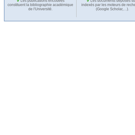
Les publications encodées
Les documents déposés so
constituent la bibliographie académique
indexés par les moteurs de rech
de l'Université.
(Google Scholar,…).