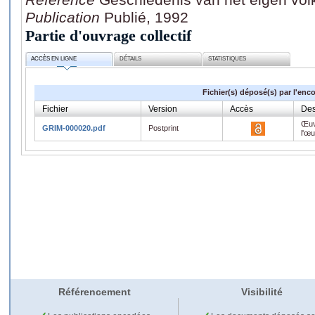
Publication
Publié, 1992
Partie d'ouvrage collectif
ACCÈS EN LIGNE
DÉTAILS
STATISTIQUES
Fichier(s) déposé(s) par l'enc
Fichier
Version
Accès
Des
Œuv
GRIM-000020.pdf
Postprint
l'œ
Référencement
Visibilité