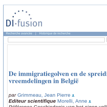
Recherche avancée
|
Historique de recherche
De immigratiegolven en de spreid
vreemdelingen in België
par
Grimmeau, Jean Pierre
Editeur scientifique
Morelli, Anne
Référence
Geschiedenis van het eigen volk