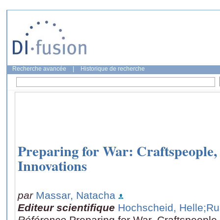
Recherche avancée
|
Historique de recherche
Preparing for War: Craftspeopl
Innovations
par
Massar, Natacha
Editeur scientifique
Hochscheid, Helle
;Ru
Référence
Preparing for War, Craftspeop