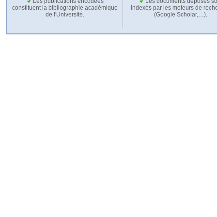
Les publications encodées
Les documents déposés so
constituent la bibliographie académique
indexés par les moteurs de rech
de l'Université.
(Google Scholar,…).