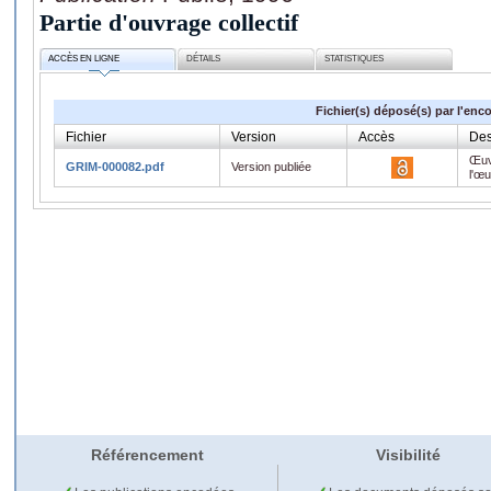
Partie d'ouvrage collectif
ACCÈS EN LIGNE
DÉTAILS
STATISTIQUES
Fichier(s) déposé(s) par l'enc
Fichier
Version
Accès
Des
Œuv
GRIM-000082.pdf
Version publiée
l'œ
Référencement
Visibilité