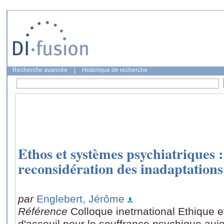
Recherche avancée
|
Historique de recherche
Ethos et systèmes psychiatriques 
reconsidération des inadaptations
par
Englebert, Jérôme
Référence
Colloque inetrnational Ethique et
d'acceuil pour le souffrance psychique auj