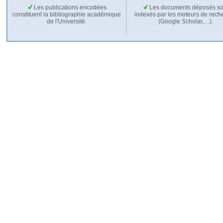
Les publications encodées
Les documents déposés so
constituent la bibliographie académique
indexés par les moteurs de rech
de l'Université.
(Google Scholar,…).