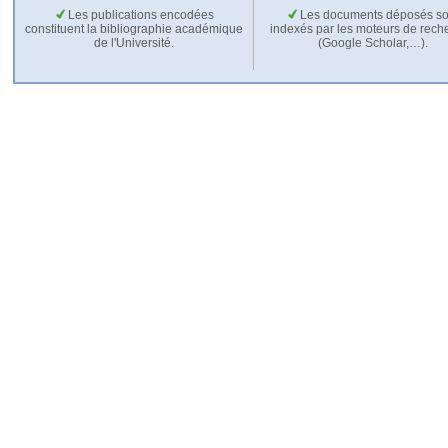
Les publications encodées
Les documents déposés so
constituent la bibliographie académique
indexés par les moteurs de rech
de l'Université.
(Google Scholar,…).