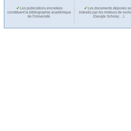
Les publications encodées
Les documents déposés so
constituent la bibliographie académique
indexés par les moteurs de rech
de l'Université.
(Google Scholar,…).