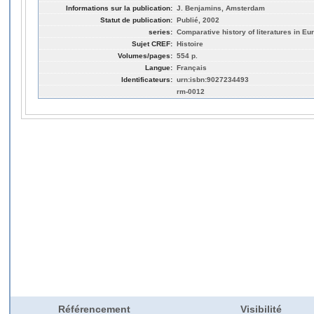
Informations sur la publication:
J. Benjamins, Amsterdam
Statut de publication:
Publié, 2002
series:
Comparative history of literatures in E
Sujet CREF:
Histoire
Volumes/pages:
554 p.
Langue:
Français
Identificateurs:
urn:isbn:9027234493
rm-0012
Référencement
Visibilité