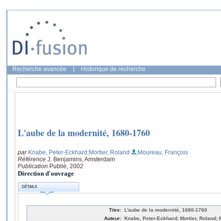
Recherche avancée
|
Historique de recherche
L'aube de la modernité, 1680-1760
par
Knabe, Peter-Eckhard
;Mortier, Roland
;Moureau, François
Référence
J. Benjamins, Amsterdam
Publication
Publié, 2002
Direction d'ouvrage
DÉTAILS
Titre:
L'aube de la modernité, 1680-1760
Auteur:
Knabe, Peter-Eckhard; Mortier, Roland;