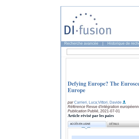
Recherche avancée
|
Historique de rec
Defying Europe? The Euroscept
Europe
par
Carrieri, Luca
;Vittori, Davide
Référence
Revue d'intégration européenne
Publication
Publié, 2021-07-01
Article révisé par les pairs
ACCÈS EN LIGNE
DÉTAILS