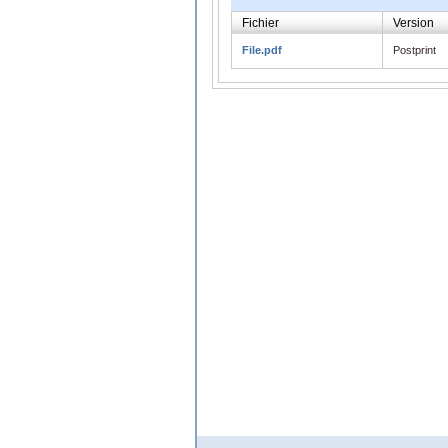
Fichier
Version
File.pdf
Postprint