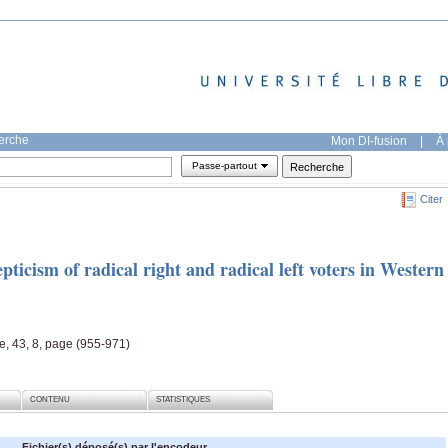
herche
Mon DI-fusion
|
À 
Passe-partout
Citer
icism of radical right and radical left voters in Western
, 43, 8, page (955-971)
CONTENU
STATISTIQUES
Fichier(s) déposé(s) par l'encodeur