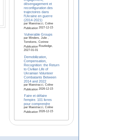
désengagement et
reconfiguration des
trajectoires dans
l'Ukraine en guerre
(2014-2021)
par Maestracci, Coline
2027-12-15
Publication
Vulnerable Groups
par Minders, Julie ,
Torrekens, Corinne
Routledge,
Publication
2027-01-01
Demobilization,
Compensation,
Recognition: the Return
to Civilian Life of
Ukrainian Volunteer
Combatants Between
2014 and 2022
par Maestracci, Coline
2026-12-15
Publication
Faire et défaire
l'empire. 101 livres
pour comprendre
par Maestracci, Coline
2026-12-15
Publication