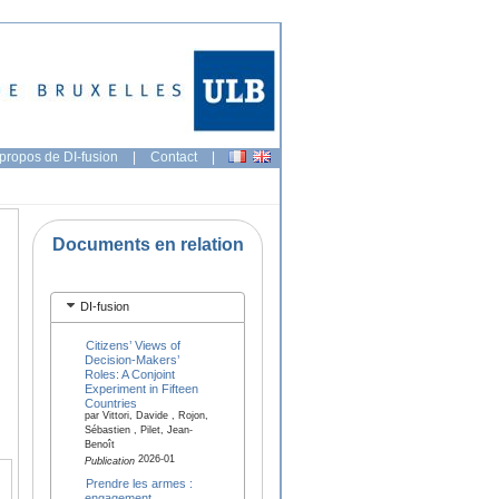
propos de DI-fusion
|
Contact
|
Documents en relation
DI-fusion
Citizens’ Views of
Decision-Makers’
Roles: A Conjoint
Experiment in Fifteen
Countries
par Vittori, Davide , Rojon,
Sébastien , Pilet, Jean-
Benoît
2026-01
Publication
Prendre les armes :
engagement,