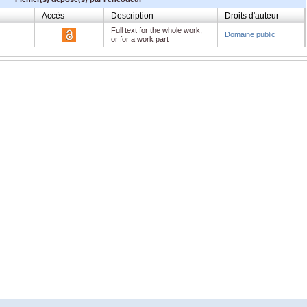
Accès
Description
Droits d'auteur
Full text for the whole work,
Domaine public
or for a work part