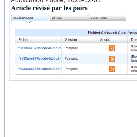
Article révisé par les pairs
ACCÈS EN LIGNE
DÉTAILS
STATISTIQUES
Fichier(s) déposé(s) par l'enc
Fichier
Version
Accès
Des
Œuv
f3a33abe577bccde4a0bc2f454e46ff6.pdf
Postprint
l'œ
Œuv
f3a33abe577bccde4a0bc2f454e46ff6.pdf
Postprint
l'œ
Œuv
f3a33abe577bccde4a0bc2f454e46ff6.pdf
Postprint
l'œ