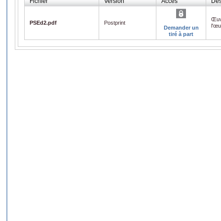
Fichier
Version
Accès
Des
Œuv
PSEd2.pdf
Postprint
l'œ
Demander un
tiré à part