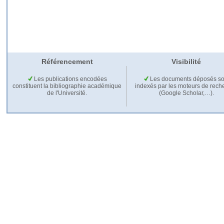
Référencement
Visibilité
Les publications encodées
Les documents déposés so
constituent la bibliographie académique
indexés par les moteurs de rech
de l'Université.
(Google Scholar,…).