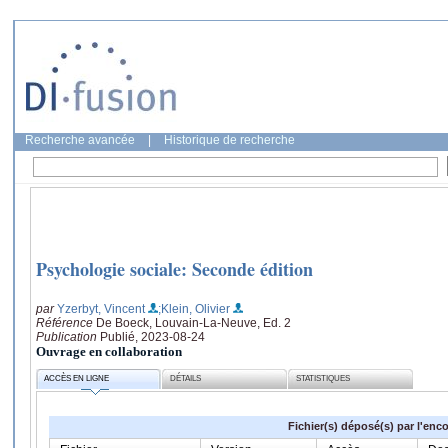
Recherche avancée
|
Historique de recherche
Psychologie sociale: Seconde édition
par
Yzerbyt, Vincent
;Klein, Olivier
Référence
De Boeck, Louvain-La-Neuve, Ed. 2
Publication
Publié, 2023-08-24
Ouvrage en collaboration
ACCÈS EN LIGNE
DÉTAILS
STATISTIQUES
Fichier(s) déposé(s) par l'enc