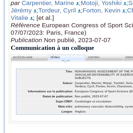
par
Carpentier, Marine
;Motoji, Yoshiki
;S
Jérémy
;Tordeur, Cyril
;Forton, Kevin
;C
Vitalie
; [et al.]
Référence
European Congress of Sport Sc
07/07/2023: Paris, France)
Publication
Non publié, 2023-07-07
Communication à un colloque
ACCÈS EN LIGNE
DÉTAILS
CONTENU
STATI
Titre:
NON-INVASIVE ASSESSMENT OF THE 
VASCULAR DISTENSIBILITY AT EXERCI
SUBJECTS
Auteur:
Carpentier, Marine; Motoji, Yoshiki; Sel
Tordeur, Cyril; Forton, Kevin; Chaumont, M
Informations sur la publication:
European Congress of Sport Science (EC
Statut de publication:
Non publié, 2023-07-07
Sujet CREF:
Cardiologie et circulation
Mots-clés:
pulmonary vascular distensibility, sys
Langue:
Anglais