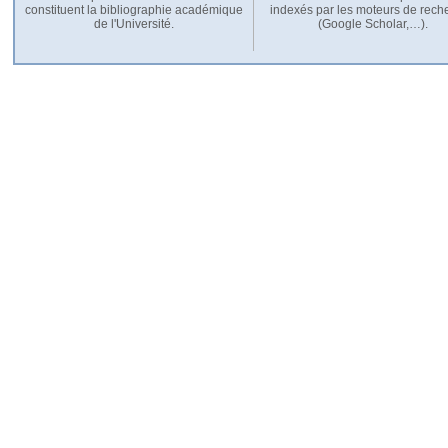
constituent la bibliographie académique
indexés par les moteurs de rech
de l'Université.
(Google Scholar,…).