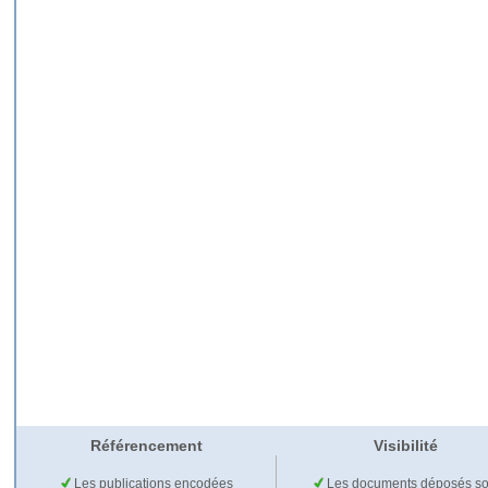
Référencement
Visibilité
Les publications encodées
Les documents déposés so