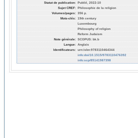
Statut de publication:
Publié, 2022-10
Sujet CREF:
Philosophie de la religion
Volumes/pages:
356 p.
Mots-clés:
19th century
Luxembourg
Philosophy of religion
Reform Judaism
Note générale:
SCOPUS: bk.b
Langue:
Anglais
Identificateurs:
urn:isbn:9783110464344
info:doi/10.1515/9783110476392
info:scp/85141987398