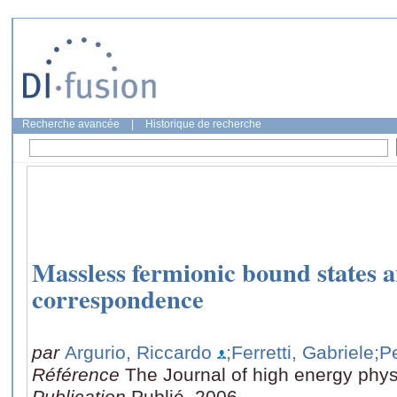
Recherche avancée
|
Historique de recherche
Massless fermionic bound states a
correspondence
par
Argurio, Riccardo
;Ferretti, Gabriele
;P
Référence
The Journal of high energy phys
Publication
Publié, 2006