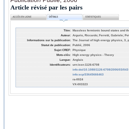
Article révisé par les pairs
ACCÈS EN LIGNE
DÉTAILS
STATISTIQUES
Titre:
Massless fermionic bound states and t
Auteur:
Argurio, Riccardo; Ferretti, Gabriele; Pe
Informations sur la publication:
The Journal of high energy physics, 3, 
Statut de publication:
Publié, 2006
Sujet CREF:
Physique
Mots-clés:
High energy physics - Theory
Langue:
Anglais
Identificateurs:
urn:issn:1126-6708
info:doi/10.1088/1126-6708/2006/03/043
info:scp/33645666463
ra-0024
VX-003323