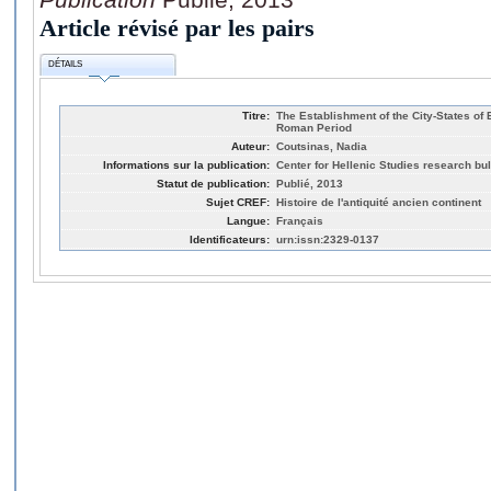
Article révisé par les pairs
DÉTAILS
Titre:
The Establishment of the City-States of 
Roman Period
Auteur:
Coutsinas, Nadia
Informations sur la publication:
Center for Hellenic Studies research bull
Statut de publication:
Publié, 2013
Sujet CREF:
Histoire de l'antiquité ancien continent
Langue:
Français
Identificateurs:
urn:issn:2329-0137