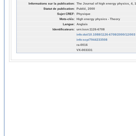
Informations sur la publication:
The Journal of high energy physics, 4, 1
Statut de publication:
Publié, 2000
Sujet CREF:
Physique
Mots-clés:
High energy physics - Theory
Langue:
Anglais
Identificateurs:
urn:issn:1126-6708
info:doi/10.1088/1126-6708/2000/12/003
info:scp/7944233508
ra-0016
VX-003331