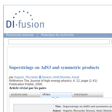
Recherche avancée
|
Historique de recherche
Superstrings on AdS3 and symmetric products
par
Argurio, Riccardo
;Giveon, Amit
;Shomer, Assaf
Référence
The Journal of high energy physics, 4, 12, page (1-41)
Publication
Publié, 2000
Article révisé par les pairs
ACCÈS EN LIGNE
DÉTAILS
STATISTIQUES
Titre:
Superstrings on AdS3 and symmetric p
Auteur:
Argurio, Riccardo; Giveon, Amit; Shome