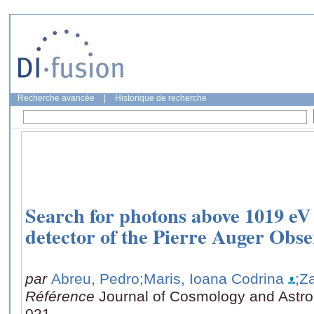
Recherche avancée
|
Historique de recherche
Search for photons above 1019 eV 
detector of the Pierre Auger Obs
par
Abreu, Pedro
;Maris, Ioana Codrina
;Z
Référence
Journal of Cosmology and Astrop
021