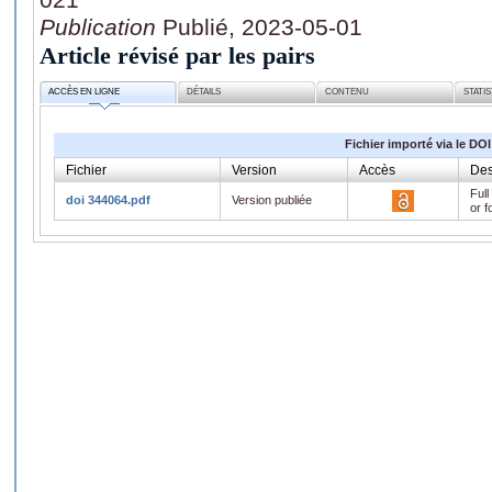
Publication
Publié, 2023-05-01
Article révisé par les pairs
ACCÈS EN LIGNE
DÉTAILS
CONTENU
STATI
Fichier importé via le DOI
Fichier
Version
Accès
Des
Full
doi 344064.pdf
Version publiée
or f