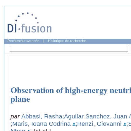
Recherche avancée
|
Historique de recherche
Observation of high-energy neutr
plane
par
Abbasi, Rasha
;Aguilar Sanchez, Juan 
;Maris, Ioana Codrina
;Renzi, Giovanni
;
Nhan
; [et al.]