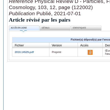
Référence
Physical Review D - Particles, F
Cosmology, 103, 12, page (122002)
Publication
Publié, 2021-07-01
Article révisé par les pairs
ACCÈS EN LIGNE
DÉTAILS
STATISTIQUES
Fichier(s) déposé(s) par l'enc
Fichier
Version
Accès
Des
Œuv
2010.14529.pdf
Preprint
l'œ