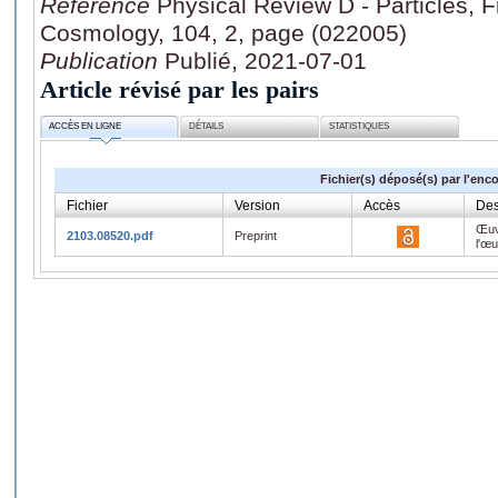
Référence
Physical Review D - Particles, F
Cosmology, 104, 2, page (022005)
Publication
Publié, 2021-07-01
Article révisé par les pairs
ACCÈS EN LIGNE
DÉTAILS
STATISTIQUES
Fichier(s) déposé(s) par l'enc
Fichier
Version
Accès
Des
Œuv
2103.08520.pdf
Preprint
l'œ