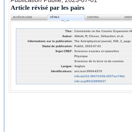
Article révisé par les pairs
ACCÈS EN LIGNE
DÉTAILS
CONTENU
STATI
Titre:
Constraints on the Cosmic Expansion H
Auteur:
Abbott, R; Clesse, Sébastien; et al.
Informations sur la publication:
The Astrophysical journal, 949, 2, page 
Statut de publication:
Publié, 2023-07-01
Sujet CREF:
Sciences exactes et naturelles
Physique
Sciences de la terre et du cosmos
Langue:
Anglais
Identificateurs:
urn:issn:0004-637X
info:doi/10.3847/1538-4357/ac74bb
info:scp/85163895637