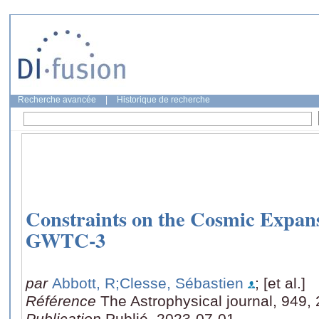
Recherche avancée
|
Historique de recherche
Constraints on the Cosmic Expan
GWTC-3
par
Abbott, R
;Clesse, Sébastien
; [et al.]
Référence
The Astrophysical journal, 949, 
Publication
Publié, 2023-07-01