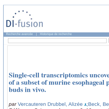
Recherche avancée
|
Historique de recherche
Single-cell transcriptomics uncove
of a subset of murine esophageal p
buds in vivo.
par
Vercauteren Drubbel, Alizée
;Beck, B