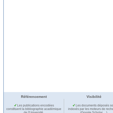
Référencement
Visibilité
Les publications encodées
Les documents déposés so
constituent la bibliographie académique
indexés par les moteurs de rech
de l'Université.
(Google Scholar,…).