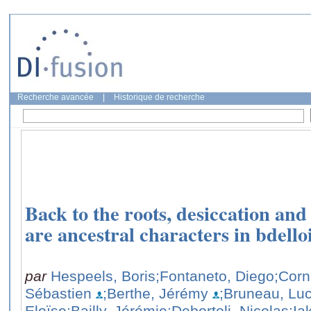
Recherche avancée
|
Historique de recherche
Back to the roots, desiccation and
are ancestral characters in bdelloi
par
Hespeels, Boris
;Fontaneto, Diego
;Corn
Sébastien
;Berthe, Jérémy
;Bruneau, Luc
Eloïse
;Bailly, Jérémie
;Debortoli, Nicolas
;Ia