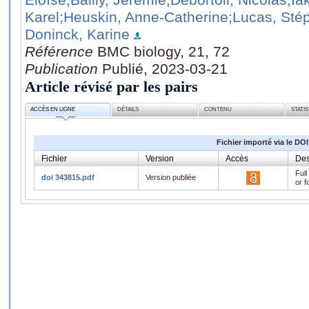
Karel
;Heuskin, Anne-Catherine
;Lucas, Sté
Doninck, Karine
Référence
BMC biology, 21, 72
Publication
Publié, 2023-03-21
Article révisé par les pairs
ACCÈS EN LIGNE
DÉTAILS
CONTENU
STATI
Fichier importé via le DOI
Fichier
Version
Accès
Des
Full
doi 343815.pdf
Version publiée
or f