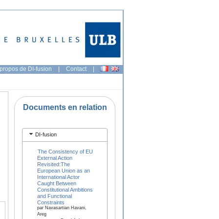
propos de DI-fusion
|
Contact
|
Documents en relation
DI-fusion
The Consistency of EU
External Action
Revisited:The
European Union as an
International Actor
Caught Between
Constitutional Ambitions
and Functional
Constraints
par Navasartian Havani,
Areg