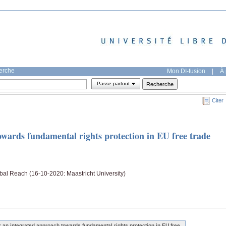
herche
Mon DI-fusion
|
À 
Passe-partout
Citer
owards fundamental rights protection in EU free trade
bal Reach (16-10-2020: Maastricht University)
r an integrated approach towards fundamental rights protection in EU free