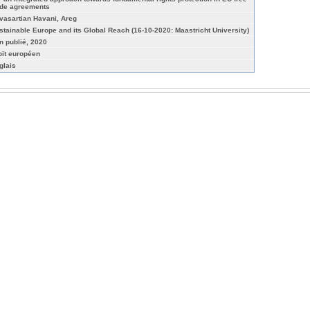
ade agreements
vasartian Havani, Areg
stainable Europe and its Global Reach (16-10-2020: Maastricht University)
n publié, 2020
oit européen
glais