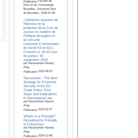
Faculté de
Publication
Droit et de Criminologie,
Bruxelles, Université libre
de Bruxelles, 2026-07-06
L'épineuse question de
l'étendue de la
juridiction de la Cour de
Justice en matière de
Politique étrangère et
de sécurité
commune:Commentaire
de l'arrêt KS et KD c.
Conseil e.a. de la Cour
de justice, 10
septembre 2024
par Navasartian Havani,
Areg
2025-09-25
Publication
Discussant - The New
Strategy for Economic
Security of the EU
Trade Policy: First
Steps and Implications
in International Law
par Navasartian Havani,
Areg
2025-02-07
Publication
What's in a Principle?
Revisiting the Principle
of Coherence
par Navasartian Havani,
Areg
2024-12-06
Publication