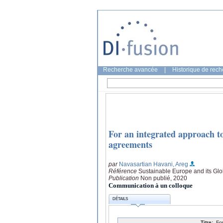
Recherche avancée
|
Historique de rec
For an integrated approach t
agreements
par
Navasartian Havani, Areg
Référence
Sustainable Europe and its Glo
Publication
Non publié, 2020
Communication à un colloque
DÉTAILS
Titre:
Fo