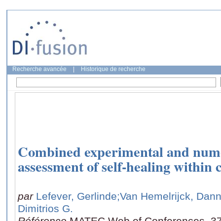
Recherche avancée
|
Historique de recherche
Combined experimental and numer
assessment of self-healing within 
par
Lefever, Gerlinde
;Van Hemelrijck, Dan
Dimitrios G.
Référence
MATEC Web of Conferences, 37