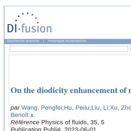
Recherche avancée
|
Historique de recherche
On the diodicity enhancement of m
par
Wang, Pengfei
;Hu, Peilu
;Liu, Li
;Xu, Zh
Benoît
Référence
Physics of fluids, 35, 5
Publication
Publié, 2023-06-01