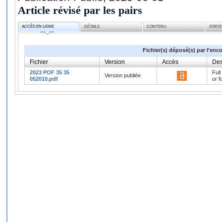
Article révisé par les pairs
ACCÈS EN LIGNE
DÉTAILS
CONTENU
STATI
Fichier(s) déposé(s) par l'enc
Fichier
Version
Accès
Des
2023 POF 35 35
Full
Version publiée
052010.pdf
or f