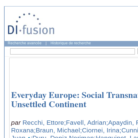
Recherche avancée
|
Historique de recherche
Everyday Europe: Social Transnat
Unsettled Continent
par
Recchi, Ettore
;Favell, Adrian
;Apaydin, 
Roxana
;Braun, Michael
;Ciornei, Irina
;Cunn
Juan
;Duru, Deniz Neriman
;Hanquinet, La