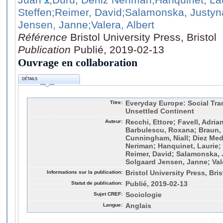
Steffen
;Reimer, David
;Salamonska, Justyn
Jensen, Janne
;Valera, Albert
Référence
Bristol University Press, Bristol
Publication
Publié, 2019-02-13
Ouvrage en collaboration
DÉTAILS
Titre:
Everyday Europe: Social Tra
Unsettled Continent
Auteur:
Recchi, Ettore; Favell, Adria
Barbulescu, Roxana; Braun, M
Cunningham, Niall; Diez Med
Neriman; Hanquinet, Laurie; 
Reimer, David; Salamonska, 
Solgaard Jensen, Janne; Vale
Informations sur la publication:
Bristol University Press, Bris
Statut de publication:
Publié, 2019-02-13
Sujet CREF:
Sociologie
Langue:
Anglais