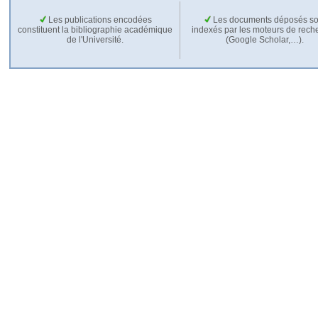
Les publications encodées
Les documents déposés so
constituent la bibliographie académique
indexés par les moteurs de rech
de l'Université.
(Google Scholar,…).