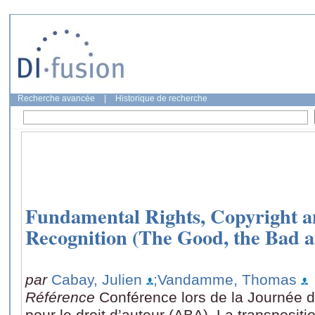
Recherche avancée
|
Historique de recherche
Fundamental Rights, Copyright 
Recognition (The Good, the Bad a
par
Cabay, Julien
;Vandamme, Thomas
Référence
Conférence lors de la Journée d
pour le droit d’auteur (ABA), La transpositi