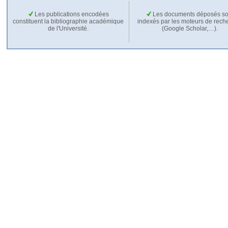
Les publications encodées
Les documents déposés so
constituent la bibliographie académique
indexés par les moteurs de rech
de l'Université.
(Google Scholar,…).