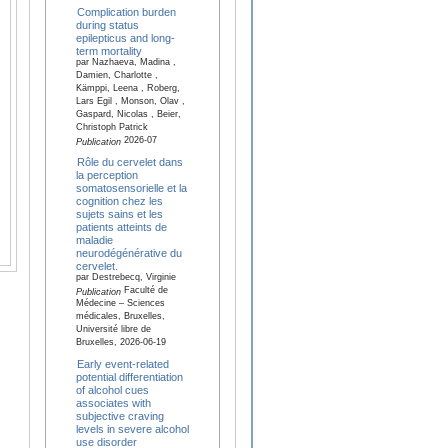
Complication burden
during status
epilepticus and long-
term mortality
par Nazhaeva, Madina ,
Damien, Charlotte ,
Kämppi, Leena , Roberg,
Lars Egil , Monson, Olav ,
Gaspard, Nicolas , Beier,
Christoph Patrick
2026-07
Publication
Rôle du cervelet dans
la perception
somatosensorielle et la
cognition chez les
sujets sains et les
patients atteints de
maladie
neurodégénérative du
cervelet.
par Destrebecq, Virginie
Faculté de
Publication
Médecine – Sciences
médicales, Bruxelles,
Université libre de
Bruxelles, 2026-06-19
Early event-related
potential differentiation
of alcohol cues
associates with
subjective craving
levels in severe alcohol
use disorder