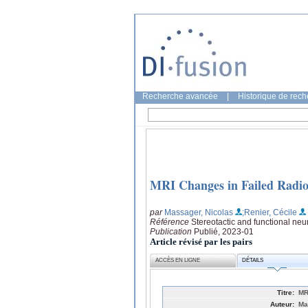
Recherche avancée
|
Historique de rec
MRI Changes in Failed Radio
par
Massager, Nicolas
;Renier, Cécile
Référence
Stereotactic and functional neu
Publication
Publié, 2023-01
Article révisé par les pairs
ACCÈS EN LIGNE
DÉTAILS
Titre:
MR
Auteur:
Ma