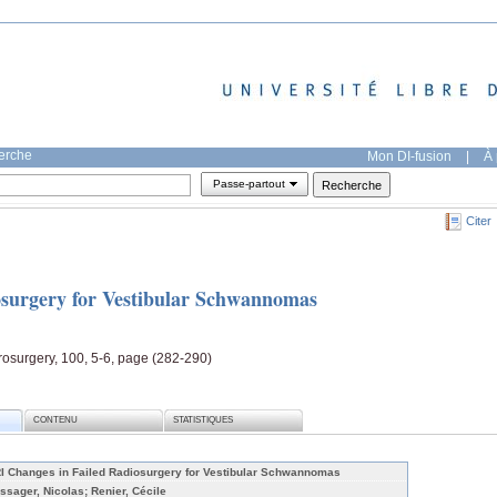
herche
Mon DI-fusion
|
À 
Passe-partout
Citer
surgery for Vestibular Schwannomas
rosurgery, 100, 5-6, page (282-290)
CONTENU
STATISTIQUES
I Changes in Failed Radiosurgery for Vestibular Schwannomas
ssager, Nicolas; Renier, Cécile