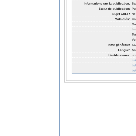
Informations sur la publication:
St
Statut de publication:
Pu
Sujet CREF:
Ne
Mots-clés:
Co
Ga
Im
Tu
Ve
Note générale:
SC
Langue:
An
Identificateurs:
ur
in
in
in