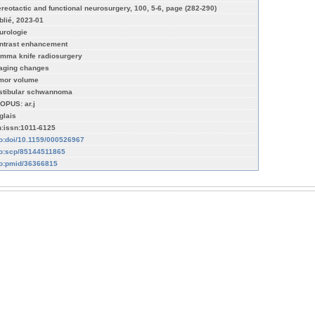
ereotactic and functional neurosurgery, 100, 5-6, page (282-290)
blié, 2023-01
urologie
ntrast enhancement
mma knife radiosurgery
aging changes
mor volume
stibular schwannoma
OPUS: ar.j
glais
n:issn:1011-6125
fo:doi/10.1159/000526967
fo:scp/85144511865
fo:pmid/36366815