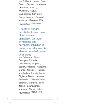
par Tobback, Helen , Dom,
Geert , Destoop, Marianne
, Endrass, Tanja ,
Wüllhorst, Raoul ,
Campanella, Salvatore ,
Saeys, Manon , Deroost,
Natacha , Baetens, Kris
2026-06-01
Publication
Effects of anodal
cerebellar transcranial
direct current
stimulation on motor
symptoms and
cerebellar inhibition in
Parkinson's disease: A
sham-controlled cross-
over study
par Cabaraux, Pierre ,
Georgiev, Christian ,
Destrebecq, Virginie ,
Supiot, Frédéric , Yanguma
Muñoz, Nicolás , Hakkak
Moghadam Torbati, Armin ,
Digileva, Daria , Iannotta,
Antonella , Yildiran Carlak,
Esranur , Mongold, Scott
Jason , Bourguignon,
Mathieu , Naeije, Gilles
2026-01-25
Publication