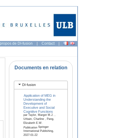
propos de DI-fusion
|
Contact
|
Documents en relation
DI-fusion
Application of MEG in
Understanding the
Development of
Executive and Social
Cognitive Functions
par Taylor, Margot M.J. ,
Urbain, Charline , Pang,
Elizabeth E.W.
Springer
Publication
International Publishing,
2027-01-22