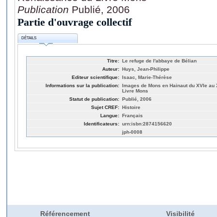
Publication
Publié, 2006
Partie d'ouvrage collectif
DÉTAILS
Titre:
Le refuge de l'abbaye de Bélian
Auteur:
Huys, Jean-Philippe
Editeur scientifique:
Isaac, Marie-Thérèse
Informations sur la publication:
Images de Mons en Hainaut du XVIe au 
Livre Mons
Statut de publication:
Publié, 2006
Sujet CREF:
Histoire
Langue:
Français
Identificateurs:
urn:isbn:2874156620
jph-0008
Référencement
Visibilité