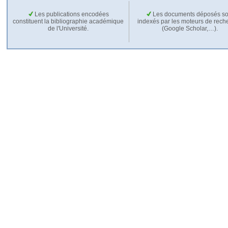
Les publications encodées
Les documents déposés so
constituent la bibliographie académique
indexés par les moteurs de rech
de l'Université.
(Google Scholar,…).