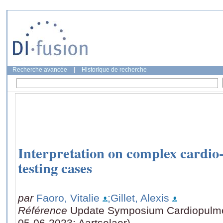
Recherche avancée
|
Historique de recherche
Interpretation on complex cardio
testing cases
par
Faoro, Vitalie
;Gillet, Alexis
Référence
Update Symposium Cardiopulmon
05-06-2023: Aartselaer)