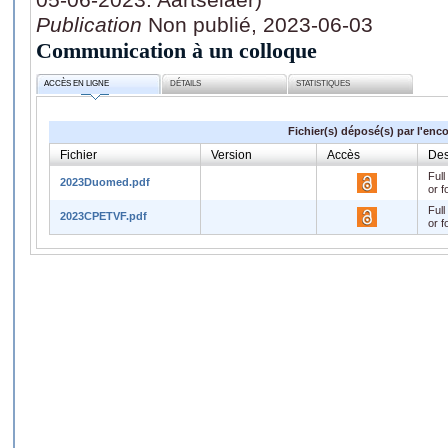
Publication
Non publié, 2023-06-03
Communication à un colloque
ACCÈS EN LIGNE
DÉTAILS
STATISTIQUES
Fichier(s) déposé(s) par l'enc
Fichier
Version
Accès
Des
Full
2023Duomed.pdf
or f
Full
2023CPETVF.pdf
or f