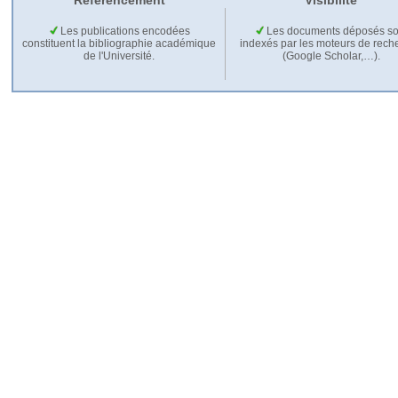
Référencement
Visibilité
Les publications encodées
Les documents déposés so
constituent la bibliographie académique
indexés par les moteurs de rech
de l'Université.
(Google Scholar,…).